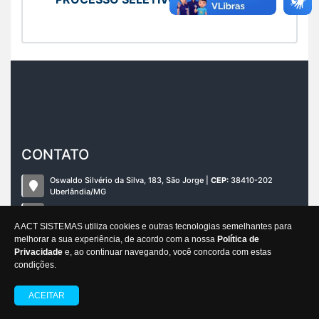
CONTATO
Oswaldo Silvério da Silva, 183, São Jorge |
CEP:
38410-202
Uberlândia/MG
(34) 99636-5635
A ACT SISTEMAS utiliza cookies e outras tecnologias semelhantes para
melhorar a sua experiência, de acordo com a nossa
Política de
cnacspcandidato@gmail.com
Privacidade
e, ao continuar navegando, você concorda com estas
condições.
CNACSP
ACEITAR
Desenvolvido por Gestor Editais © 2012 - 2026